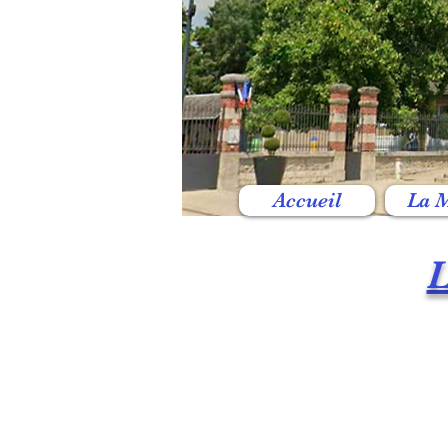
Accueil
La M
L