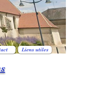
tact
Liens utiles
es