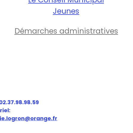
Jeunes
Démarches administratives
 02.37.98.98.59
iel:
ie.logron@orange.fr