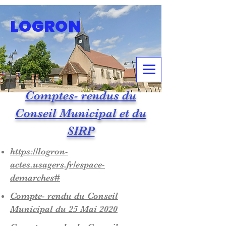
LOGRON
Comptes- rendus du
Conseil Municipal et du
SIRP
https://logron-
actes.usagers.fr/espace-
demarches#
Compte- rendu du Conseil
Municipal du 25 Mai 2020