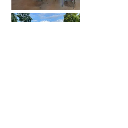
Mairie de Logron
3 rue Saint Martin
28 200 LOGRON
Tél.:
02.37.98.98.59
Courriel:
mairie.logron@orange.fr