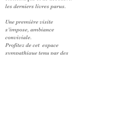
les derniers livres parus.
Une première visite
s’impose, ambiance
conviviale.
Profitez de cet espace
sympathique tenu par des
bénévoles.
Contacts :
Claudine LEROC :
06 72 86
88 29
Monique BARTHALOT :
06 26
99 49 41